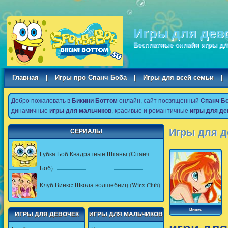
Игры для дев
Бесплатные онлайн игры дл
Главная
|
Игры про Спанч Боба
|
Игры для всей семьи
|
Добро пожаловать в
Бикини Боттом
онлайн, сайт посвященный
Спанч Б
динамичные
игры для мальчиков
, красивые и романтичные
игры для де
Игры для д
СЕРИАЛЫ
Губка Боб Квадратные Штаны (Спанч
Боб)
Клуб Винкс: Школа волшебниц (Winx Club)
Винкс
ИГРЫ ДЛЯ ДЕВОЧЕК
ИГРЫ ДЛЯ МАЛЬЧИКОВ