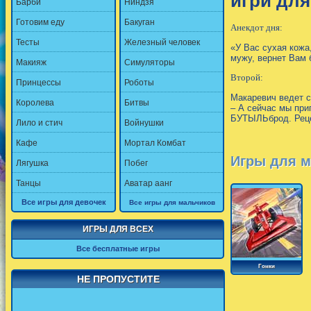
игри для
Барби
Ниндзя
Готовим еду
Бакуган
Анекдот дня:
Тесты
Железный человек
«У Вас сухая кожа
мужу, вернет Вам 
Макияж
Симуляторы
Второй:
Принцессы
Роботы
Макаревич ведет с
Королева
Битвы
– А сейчас мы при
БУТЫЛЬброд. Рецепт
Лило и стич
Войнушки
Кафе
Мортал Комбат
Игры для м
Лягушка
Побег
Танцы
Аватар аанг
Все игры для девочек
Все игры для мальчиков
ИГРЫ ДЛЯ ВСЕХ
Все бесплатные игры
Гонки
НЕ ПРОПУСТИТЕ