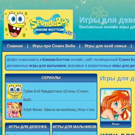
Игры для дев
Бесплатные онлайн игры дл
Главная
|
Игры про Спанч Боба
|
Игры для всей семьи
|
Добро пожаловать в
Бикини Боттом
онлайн, сайт посвященный
Спанч Б
динамичные
игры для мальчиков
, красивые и романтичные
игры для де
Игры для д
СЕРИАЛЫ
Губка Боб Квадратные Штаны (Спанч
Боб)
Клуб Винкс: Школа волшебниц (Winx Club)
Винкс
ИГРЫ ДЛЯ ДЕВОЧЕК
ИГРЫ ДЛЯ МАЛЬЧИКОВ