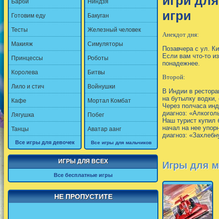
игри для
Барби
Ниндзя
игри
Готовим еду
Бакуган
Тесты
Железный человек
Анекдот дня:
Макияж
Симуляторы
Позавчера с ул. К
Если вам что-то и
Принцессы
Роботы
понадежнее.
Королева
Битвы
Второй:
Лило и стич
Войнушки
В Индии в рестора
на бутылку водки,
Кафе
Мортал Комбат
Через полчаса инд
диагноз: «Алкогол
Лягушка
Побег
Наш турист купил 
начал на нее упор
Танцы
Аватар аанг
диагноз: «Захлебн
Все игры для девочек
Все игры для мальчиков
ИГРЫ ДЛЯ ВСЕХ
Игры для м
Все бесплатные игры
НЕ ПРОПУСТИТЕ