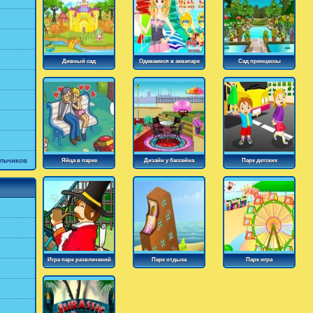
Дивный сад
Одеваемся в аквапарк
Сад принцессы
льчиков
Яйца в парке
Дизайн у бассейна
Парк детских
развлечений
Игра парк развлечений
Парк отдыха
Парк игра