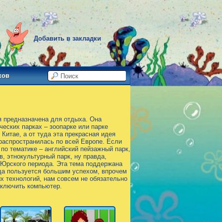
Добавить в закладки
ков
ая предназначена для отдыха. Она
ческих парках – зоопарке или парке
Китае, а от туда эта прекрасная идея
распространилась по всей Европе. Если
 по тематике – английский пейзажный парк,
в, этнокультурный парк, ну правда,
 Юрского периода. Эта тема поддержана
да пользуется большим успехом, впрочем
ых технологий, нам совсем не обязательно
 включить компьютер.