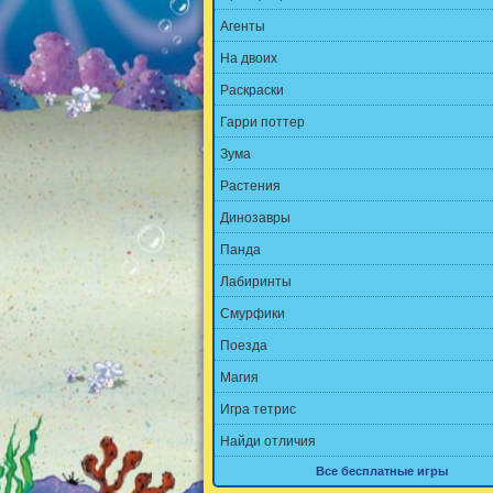
Агенты
На двоих
Раскраски
Гарри поттер
Зума
Растения
Динозавры
Панда
Лабиринты
Смурфики
Поезда
Магия
Игра тетрис
Найди отличия
Все бесплатные игры