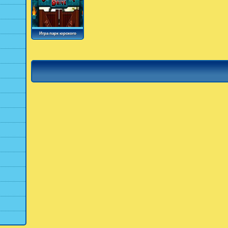
Игра парк юрского
периода