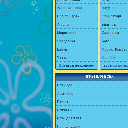
Ханна монтана
Наруто
Про лошадей
Симуляторы
Ангелы
Бильярд
Мороженое
Самолеты
Чародейки
Бокс
Цветы
Мортал Комбат
Танцы
Корабли
Все игры для девочек
Все игры для ма
ИГРЫ ДЛЯ ВСЕХ
Игры еда
Angry birds
Птицы
Смешные
Игры для 8 лет
Принц персии