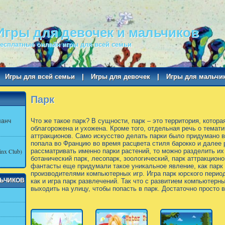
Игры для девочек и мальчиков
есплатные онлайн игры для всей семьи
Игры для всей семьи
|
Игры для девочек
|
Игры для мальчи
Парк
панч
Что же такое парк? В сущности, парк – это территория, котор
облагорожена и ухожена. Кроме того, отдельная речь о темати
аттракционов. Само искусство делать парки было придумано в 
попала во Францию во время расцвета стиля барокко и далее 
nx Club)
рассматривать именно парки растений, то можно разделить их
ботанический парк, лесопарк, зоологический, парк аттракционо
фантасты еще придумали такое уникальное явление, как парк
производителями компьютерных игр. Игра парк юрского перио
ЛЬЧИКОВ
как и игра парк развлечений. Так что с развитием компьютерн
выходить на улицу, чтобы попасть в парк. Достаточно просто