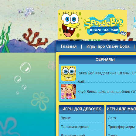
Б
Главная
|
Игры про Спанч Боба
|
СЕРИАЛЫ
Губка Боб Квадратные Штаны (С
Боб)
Клуб Винкс: Школа волшебниц (Wi
ИГРЫ ДЛЯ ДЕВОЧЕК
ИГРЫ ДЛЯ МА
Винкс
Лего
Парикмахерская
Трансформеры
Для малышей
Тачки