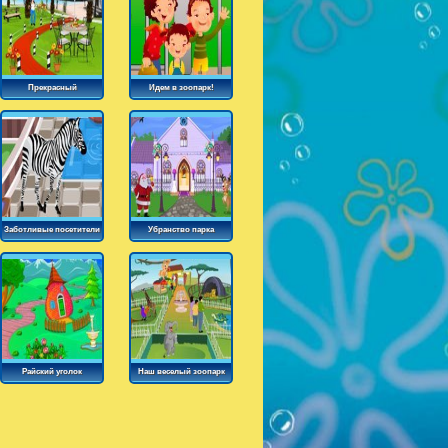
Прекрасный
Идем в зоопарк!
прибрежный уголок
Заботливые посетители
Убранство парка
зоопарка
Райский уголок
Наш веселый зоопарк