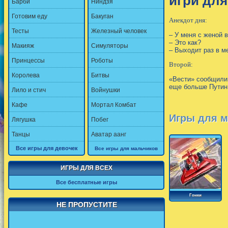
игри для
Барби
Ниндзя
Готовим еду
Бакуган
Анекдот дня:
Тесты
Железный человек
– У меня с женой 
– Это как?
Макияж
Симуляторы
– Выходит раз в ме
Принцессы
Роботы
Второй:
Королева
Битвы
«Вести» сообщили,
еще больше Путин
Лило и стич
Войнушки
Кафе
Мортал Комбат
Игры для м
Лягушка
Побег
Танцы
Аватар аанг
Все игры для девочек
Все игры для мальчиков
ИГРЫ ДЛЯ ВСЕХ
Все бесплатные игры
Гонки
НЕ ПРОПУСТИТЕ