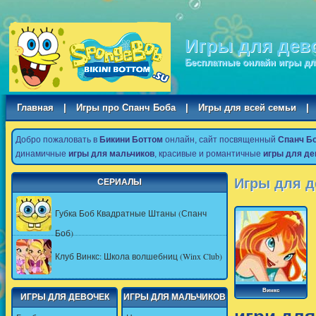
Игры для дев
Бесплатные онлайн игры дл
Главная
|
Игры про Спанч Боба
|
Игры для всей семьи
|
Добро пожаловать в
Бикини Боттом
онлайн, сайт посвященный
Спанч Б
динамичные
игры для мальчиков
, красивые и романтичные
игры для де
Игры для д
СЕРИАЛЫ
Губка Боб Квадратные Штаны (Спанч
Боб)
Клуб Винкс: Школа волшебниц (Winx Club)
Винкс
ИГРЫ ДЛЯ ДЕВОЧЕК
ИГРЫ ДЛЯ МАЛЬЧИКОВ