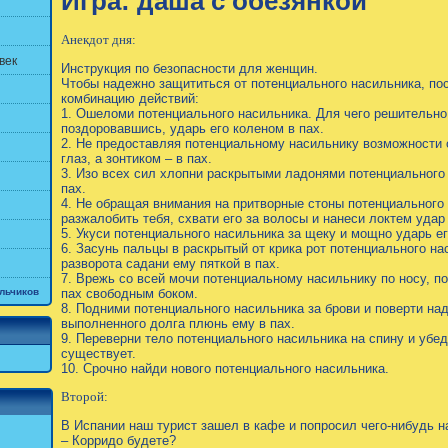
Игра: даша с обезянкой
Анекдот дня:
век
Инструкция по безопасности для женщин.
Чтобы надежно защититься от потенциального насильника, п
комбинацию действий:
1. Ошеломи потенциального насильника. Для чего решительно
поздоровавшись, ударь его коленом в пах.
2. Не предоставляя потенциальному насильнику возможности 
глаз, а зонтиком – в пах.
3. Изо всех сил хлопни раскрытыми ладонями потенциального
пах.
4. Не обращая внимания на притворные стоны потенциального 
разжалобить тебя, схвати его за волосы и нанеси локтем удар 
5. Укуси потенциального насильника за щеку и мощно ударь ег
6. Засунь пальцы в раскрытый от крика рот потенциального нас
разворота садани ему пяткой в пах.
7. Врежь со всей мочи потенциальному насильнику по носу, по
льчиков
пах свободным боком.
8. Подними потенциального насильника за брови и поверти над
выполненного долга плюнь ему в пах.
9. Переверни тело потенциального насильника на спину и убед
существует.
10. Срочно найди нового потенциального насильника.
Второй:
В Испании наш турист зашел в кафе и попросил чего-нибудь н
– Корридо будете?