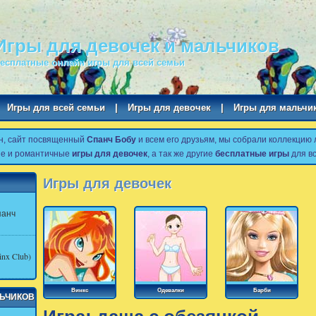
Игры для девочек и мальчиков
есплатные онлайн игры для всей семьи
Игры для всей семьи
|
Игры для девочек
|
Игры для мальчи
н, сайт посвященный
Спанч Бобу
и всем его друзьям, мы собрали коллекцию
ые и романтичные
игры для девочек
, а так же другие
бесплатные игры
для вс
Игры для девочек
панч
nx Club)
Винкс
Одевалки
Барби
ЛЬЧИКОВ