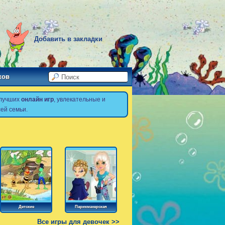
Добавить в закладки
ков
 лучших
онлайн игр
, увлекательные и
ей семьи.
Детские
Парикмахерская
Все игры для девочек >>