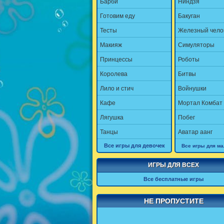
Барби
Ниндзя
Готовим еду
Бакуган
Тесты
Железный чело
Макияж
Симуляторы
Принцессы
Роботы
Королева
Битвы
Лило и стич
Войнушки
Кафе
Мортал Комбат
Лягушка
Побег
Танцы
Аватар аанг
Все игры для девочек
Все игры для ма
ИГРЫ ДЛЯ ВСЕХ
Все бесплатные игры
НЕ ПРОПУСТИТЕ