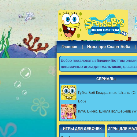
Б
Главная
|
Игры про Спанч Боба
|
Добро пожаловать в
Бикини Боттом
онлай
динамичные
игры для мальчиков
, красив
СЕРИАЛЫ
Губка Боб Квадратные Штаны (С
Боб)
Клуб Винкс: Школа волшебниц (Wi
ИГРЫ ДЛЯ ДЕВОЧЕК
ИГРЫ ДЛЯ МА