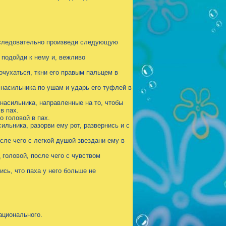
оследовательно произведи следующую
 подойди к нему и, вежливо
очухаться, ткни его правым пальцем в
 насильника по ушам и ударь его туфлей в
насильника, направленные на то, чтобы
в пах.
о головой в пах.
ильника, разорви ему рот, развернись и с
сле чего с легкой душой звездани ему в
 головой, после чего с чувством
ись, что паха у него больше не
ационального.