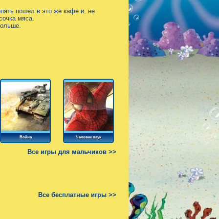
пять пошел в это же кафе и, не
сочка мяса.
больше.
Война
Человек паук
Все игры для мальчиков >>
Все бесплатные игры >>