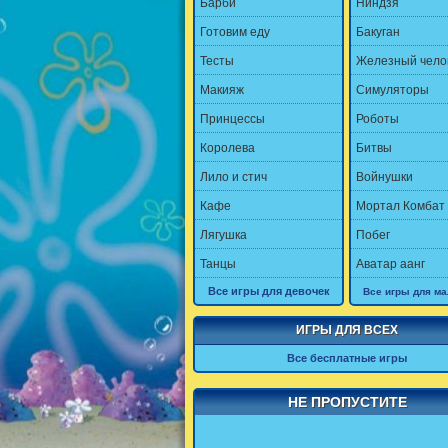
Барби
Ниндзя
Готовим еду
Бакуган
Тесты
Железный чело
Макияж
Симуляторы
Принцессы
Роботы
Королева
Битвы
Лило и стич
Войнушки
Кафе
Мортал Комбат
Лягушка
Побег
Танцы
Аватар аанг
Все игры для девочек
Все игры для ма
ИГРЫ ДЛЯ ВСЕХ
Все бесплатные игры
НЕ ПРОПУСТИТЕ