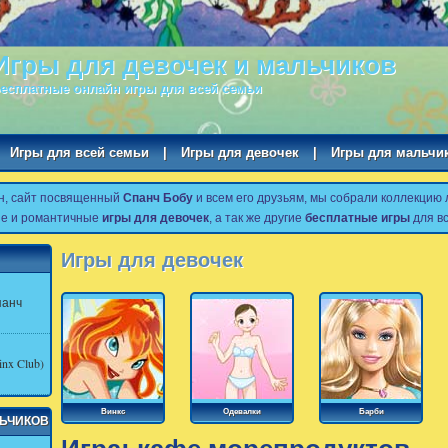
Игры для девочек и мальчиков
есплатные онлайн игры для всей семьи
Игры для всей семьи
|
Игры для девочек
|
Игры для мальчи
н, сайт посвященный
Спанч Бобу
и всем его друзьям, мы собрали коллекцию
ые и романтичные
игры для девочек
, а так же другие
бесплатные игры
для вс
Игры для девочек
панч
nx Club)
Винкс
Одевалки
Барби
ЛЬЧИКОВ