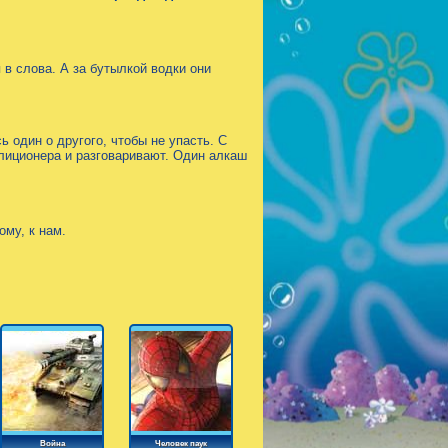
в слова. А за бутылкой водки они
ь один о другого, чтобы не упасть. С
лиционера и разговаривают. Один алкаш
ому, к нам.
Война
Человек паук