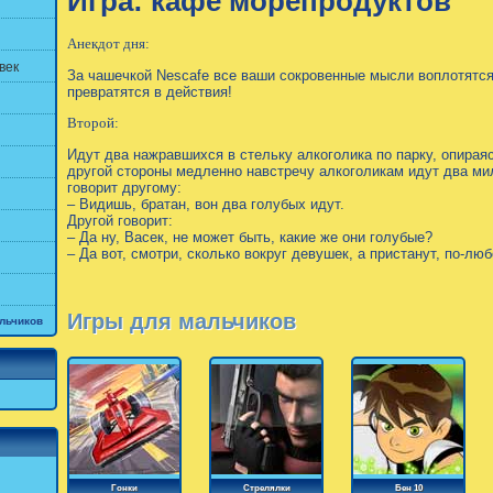
Игра: кафе морепродуктов
Анекдот дня:
век
За чашечкой Nescafe все ваши сокровенные мысли воплотятся 
превратятся в действия!
Второй:
Идут два нажравшихся в стельку алкоголика по парку, опираяс
другой стороны медленно навстречу алкоголикам идут два ми
говорит другому:
– Видишь, братан, вон два голубых идут.
Другой говорит:
– Да ну, Васек, не может быть, какие же они голубые?
– Да вот, смотри, сколько вокруг девушек, а пристанут, по-люб
Игры для мальчиков
льчиков
Гонки
Стрелялки
Бен 10