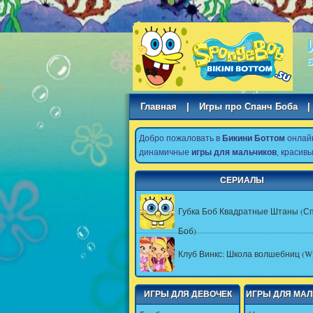
Б
Главная
|
Игры про Спанч Боба
|
Добро пожаловать в
Бикини Боттом
онлай
динамичные
игры для мальчиков
, красив
СЕРИАЛЫ
Губка Боб Квадратные Штаны (С
Боб)
Клуб Винкс: Школа волшебниц (Wi
ИГРЫ ДЛЯ ДЕВОЧЕК
ИГРЫ ДЛЯ МА