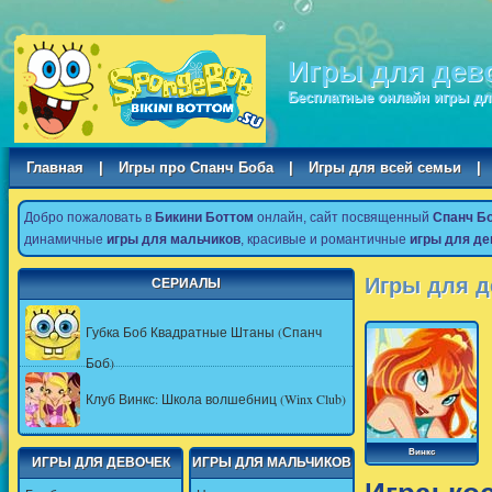
Игры для дев
Бесплатные онлайн игры дл
Главная
|
Игры про Спанч Боба
|
Игры для всей семьи
|
Добро пожаловать в
Бикини Боттом
онлайн, сайт посвященный
Спанч Б
динамичные
игры для мальчиков
, красивые и романтичные
игры для де
Игры для д
СЕРИАЛЫ
Губка Боб Квадратные Штаны (Спанч
Боб)
Клуб Винкс: Школа волшебниц (Winx Club)
Винкс
ИГРЫ ДЛЯ ДЕВОЧЕК
ИГРЫ ДЛЯ МАЛЬЧИКОВ