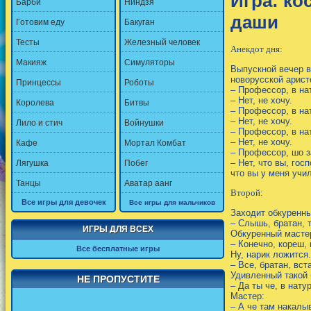
Игра: к
Барби
Ниндзя
даши
Готовим еду
Бакуган
Тесты
Железный человек
Анекдот дня:
Макияж
Симуляторы
Выпускной вечер в
новорусской арист
Принцессы
Роботы
– Профессор, в на
– Нет, не хочу.
Королева
Битвы
– Профессор, в на
– Нет, не хочу.
Лило и стич
Войнушки
– Профессор, в на
Кафе
Мортал Комбат
– Нет, не хочу.
– Профессор, шо з
Лягушка
Побег
– Нет, что вы, гос
что вы у меня учи
Танцы
Аватар аанг
Второй:
Все игры для девочек
Все игры для мальчиков
Заходит обкуренны
– Слышь, братан, 
ИГРЫ ДЛЯ ВСЕХ
Обкуренный мастер
– Конечно, кореш,
Все бесплатные игры
Ну, нарик ложится.
– Все, братан, вст
Удивленный такой 
НЕ ПРОПУСТИТЕ
– Да ты че, в нату
Мастер:
– А че там накалы