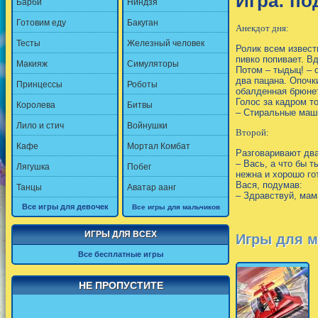
Игра: по
Барби
Ниндзя
Готовим еду
Бакуган
Анекдот дня:
Тесты
Железный человек
Ролик всем известн
пивко попивает. В
Макияж
Симуляторы
Потом – тыдыц! – 
два пацана. Опочк
Принцессы
Роботы
обалденная брюнет
Голос за кадром 
Королева
Битвы
– Стиральные маши
Лило и стич
Войнушки
Второй:
Кафе
Мортал Комбат
Разговаривают два
– Вась, а что бы т
Лягушка
Побег
нежна и хорошо го
Вася, подумав:
Танцы
Аватар аанг
– Здравствуй, мама
Все игры для девочек
Все игры для мальчиков
ИГРЫ ДЛЯ ВСЕХ
Игры для м
Все бесплатные игры
НЕ ПРОПУСТИТЕ