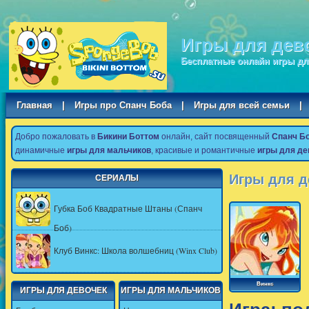
Игры для дев
Бесплатные онлайн игры дл
Главная
|
Игры про Спанч Боба
|
Игры для всей семьи
|
Добро пожаловать в
Бикини Боттом
онлайн, сайт посвященный
Спанч Б
динамичные
игры для мальчиков
, красивые и романтичные
игры для де
Игры для д
СЕРИАЛЫ
Губка Боб Квадратные Штаны (Спанч
Боб)
Клуб Винкс: Школа волшебниц (Winx Club)
Винкс
ИГРЫ ДЛЯ ДЕВОЧЕК
ИГРЫ ДЛЯ МАЛЬЧИКОВ