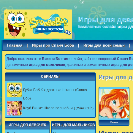
Игры для дев
Бесплатные онлайн игры дл
Главная
|
Игры про Спанч Боба
|
Игры для всей семьи
|
Добро пожаловать в
Бикини Боттом
онлайн, сайт посвященный
Спанч Б
динамичные
игры для мальчиков
, красивые и романтичные
игры для де
Игры для д
СЕРИАЛЫ
Губка Боб Квадратные Штаны (Спанч
Боб)
Клуб Винкс: Школа волшебниц (Winx Club)
Винкс
ИГРЫ ДЛЯ ДЕВОЧЕК
ИГРЫ ДЛЯ МАЛЬЧИКОВ