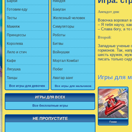
Игра: ст
Барби
Ниндзя
Готовим еду
Бакуган
Анекдот дня:
Тесты
Железный человек
Вовочка воровал в
– Я тебя научу, ка
Макияж
Симуляторы
– Слава богу, а то
Принцессы
Роботы
Второй:
Королева
Битвы
Западные ученые о
гормонов. Так, на
Лило и стич
Войнушки
шесть кружек, муж
писать только сид
Кафе
Мортал Комбат
Лягушка
Побег
Игры для м
Танцы
Аватар аанг
Все игры для девочек
Все игры для мальчиков
ИГРЫ ДЛЯ ВСЕХ
Все бесплатные игры
НЕ ПРОПУСТИТЕ
Гонки