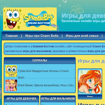
Игры для дев
Бесплатные онлайн игры дл
Главная
|
Игры про Спанч Боба
|
Игры для всей семьи
|
Добро пожаловать в
Бикини Боттом
онлайн, сайт посвященный
Спанч Б
динамичные
игры для мальчиков
, красивые и романтичные
игры для де
Игры для д
СЕРИАЛЫ
Губка Боб Квадратные Штаны (Спанч
Боб)
Клуб Винкс: Школа волшебниц (Winx Club)
Винкс
ИГРЫ ДЛЯ ДЕВОЧЕК
ИГРЫ ДЛЯ МАЛЬЧИКОВ