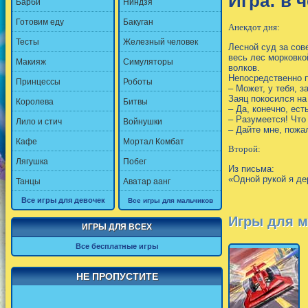
Игра: в 
Барби
Ниндзя
Готовим еду
Бакуган
Анекдот дня:
Тесты
Железный человек
Лесной суд за сов
весь лес морковко
Макияж
Симуляторы
волков.
Непосредственно п
Принцессы
Роботы
– Может, у тебя, 
Заяц покосился на
Королева
Битвы
– Да, конечно, ес
– Разумеется! Что
Лило и стич
Войнушки
– Дайте мне, пожа
Кафе
Мортал Комбат
Второй:
Лягушка
Побег
Из письма:
«Одной рукой я де
Танцы
Аватар аанг
Все игры для девочек
Все игры для мальчиков
Игры для м
ИГРЫ ДЛЯ ВСЕХ
Все бесплатные игры
НЕ ПРОПУСТИТЕ