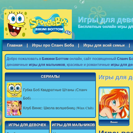
Игры для дев
Бесплатные онлайн игры дл
Главная
|
Игры про Спанч Боба
|
Игры для всей семьи
|
Добро пожаловать в
Бикини Боттом
онлайн, сайт посвященный
Спанч Б
динамичные
игры для мальчиков
, красивые и романтичные
игры для де
Игры для д
СЕРИАЛЫ
Губка Боб Квадратные Штаны (Спанч
Боб)
Клуб Винкс: Школа волшебниц (Winx Club)
Винкс
ИГРЫ ДЛЯ ДЕВОЧЕК
ИГРЫ ДЛЯ МАЛЬЧИКОВ