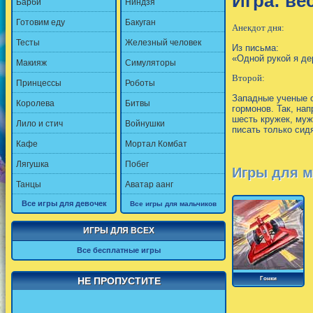
Игра: ве
Барби
Ниндзя
Готовим еду
Бакуган
Анекдот дня:
Тесты
Железный человек
Из письма:
«Одной рукой я де
Макияж
Симуляторы
Второй:
Принцессы
Роботы
Западные ученые о
Королева
Битвы
гормонов. Так, на
шесть кружек, муж
Лило и стич
Войнушки
писать только сид
Кафе
Мортал Комбат
Лягушка
Побег
Игры для м
Танцы
Аватар аанг
Все игры для девочек
Все игры для мальчиков
ИГРЫ ДЛЯ ВСЕХ
Все бесплатные игры
НЕ ПРОПУСТИТЕ
Гонки