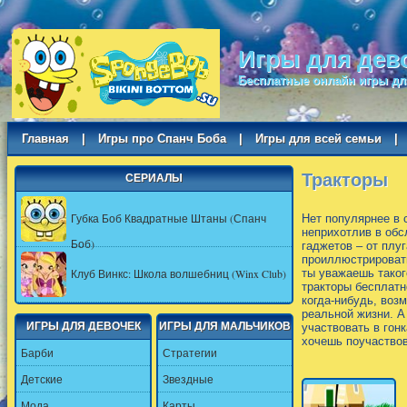
Игры для дев
Бесплатные онлайн игры дл
Главная
|
Игры про Спанч Боба
|
Игры для всей семьи
|
Тракторы
СЕРИАЛЫ
Губка Боб Квадратные Штаны (Спанч
Нет популярнее в 
неприхотлив в обс
Боб)
гаджетов – от плу
проиллюстрироват
Клуб Винкс: Школа волшебниц (Winx Club)
ты уважаешь таког
тракторы бесплатн
когда-нибудь, воз
реальной жизни. А
ИГРЫ ДЛЯ ДЕВОЧЕК
ИГРЫ ДЛЯ МАЛЬЧИКОВ
участвовать в гон
хочешь поучаствов
Барби
Стратегии
Детские
Звездные
Мода
Карты