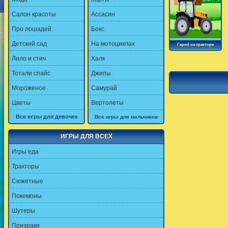
Салон красоты
Ассасин
Про лошадей
Бокс
Детский сад
На мотоциклах
Герой на тракторе
Лило и стич
Халк
Тотали спайс
Джипы
Мороженое
Самурай
Цветы
Вертолеты
Все игры для девочек
Все игры для мальчиков
ИГРЫ ДЛЯ ВСЕХ
Игры еда
Тракторы
Сюжетные
Покемоны
Шутеры
Призраки